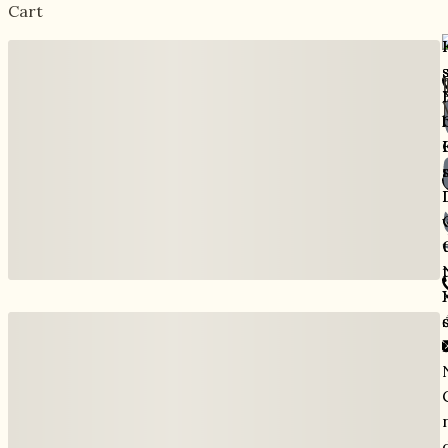
Cart
ỉ