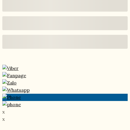
i
x
x