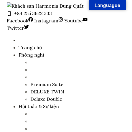
Skip
Languague
to
+84 255 3622 333
content
Facebook
Instagram
Youtube
Twitter
Trang chủ
Phòng nghỉ
Premium Suite
DELUXE TWIN
Deluxe Double
Hội thảo & Sự kiện