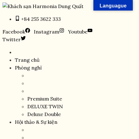
Skip
Languague
to
+84 255 3622 333
content
Facebook
Instagram
Youtube
Twitter
Trang chủ
Phòng nghỉ
Premium Suite
DELUXE TWIN
Deluxe Double
Hội thảo & Sự kiện