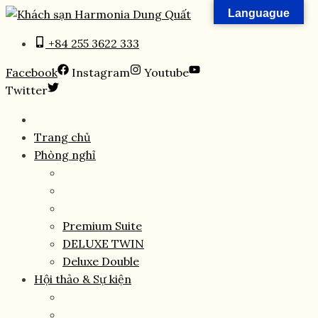
Skip
Languague
to
+84 255 3622 333
content
Facebook
Instagram
Youtube
Twitter
Trang chủ
Phòng nghỉ
Premium Suite
DELUXE TWIN
Deluxe Double
Hội thảo & Sự kiện