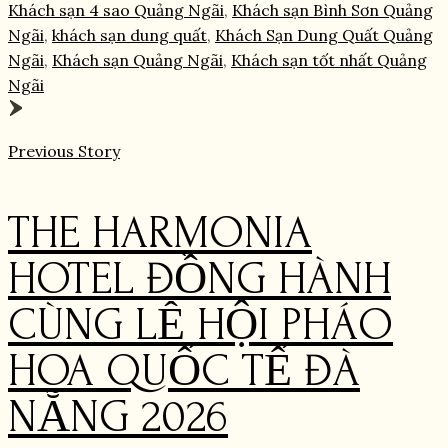
Khách sạn 4 sao Quảng Ngãi
,
Khách sạn Bình Sơn Quảng
Ngãi
,
khách sạn dung quất
,
Khách Sạn Dung Quất Quảng
Ngãi
,
Khách sạn Quảng Ngãi
,
Khách sạn tốt nhất Quảng
Ngãi
Previous Story
THE HARMONIA
HOTEL ĐỒNG HÀNH
CÙNG LỄ HỘI PHÁO
HOA QUỐC TẾ ĐÀ
NẴNG 2026