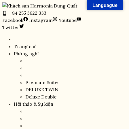
Skip
Languague
to
+84 255 3622 333
content
Facebook
Instagram
Youtube
Twitter
Trang chủ
Phòng nghỉ
Premium Suite
DELUXE TWIN
Deluxe Double
Hội thảo & Sự kiện