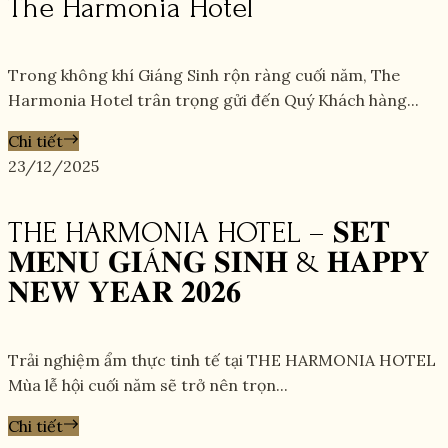
The Harmonia Hotel
Trong không khí Giáng Sinh rộn ràng cuối năm, The
Harmonia Hotel trân trọng gửi đến Quý Khách hàng...
Chi tiết
23/12/2025
THE HARMONIA HOTEL – 𝐒𝐄𝐓
𝐌𝐄𝐍𝐔 𝐆𝐈Á𝐍𝐆 𝐒𝐈𝐍𝐇 & 𝐇𝐀𝐏𝐏𝐘
𝐍𝐄𝐖 𝐘𝐄𝐀𝐑 𝟐𝟎𝟐𝟔
Trải nghiệm ẩm thực tinh tế tại THE HARMONIA HOTEL
Mùa lễ hội cuối năm sẽ trở nên trọn...
Chi tiết